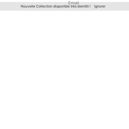
Email
Nouvelle Collection disponible très bientôt !
Ignorer
rer mon nom, mon e-mail et mon site dans le navigateur pour m
.